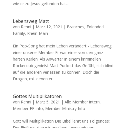
wie er zu Jesus gefunden hat....
Lebensweg Matt
von
Renni
|
März 12, 2021
|
Branches
,
Extended
Family
,
Rhein-Main
Ein Pop-Song hat mein Leben verändert - Lebensweg
einer unserer Member Er war einer von den ganz
harten Kerlen. Als Anwärter in einem kriminellen
Rockerclub genießt Matt Puckett das Gefühl, sich blind
auf die anderen verlassen zu können. Doch die
Drogen, mit denen er...
Gottes Multiplikatoren
von
Renni
|
März 5, 2021
|
Alle Member intern
,
Member EF Info
,
Member Ministry Info
Gott will Multiplikation Die Bibel lehrt uns Folgendes:
Der Einfluss, den wir ausüben, wenn wir uns