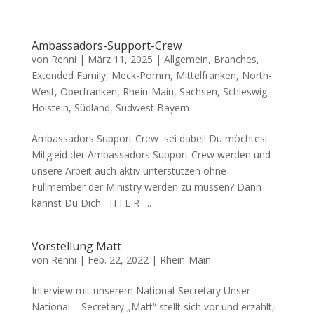
Ambassadors-Support-Crew
von
Renni
|
März 11, 2025
|
Allgemein
,
Branches
,
Extended Family
,
Meck-Pomm
,
Mittelfranken
,
North-
West
,
Oberfranken
,
Rhein-Main
,
Sachsen
,
Schleswig-
Holstein
,
Südland
,
Südwest Bayern
Ambassadors Support Crew sei dabei! Du möchtest
Mitgleid der Ambassadors Support Crew werden und
unsere Arbeit auch aktiv unterstützen ohne
Fullmember der Ministry werden zu müssen? Dann
kannst Du Dich H I E R ...
Vorstellung Matt
von
Renni
|
Feb. 22, 2022
|
Rhein-Main
Interview mit unserem National-Secretary Unser
National – Secretary „Matt“ stellt sich vor und erzählt,